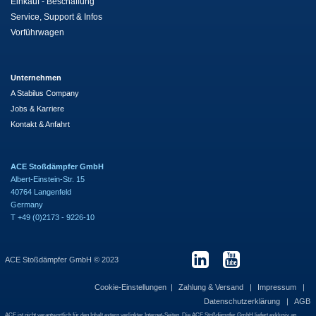
Einkauf - Beschaffung
Service, Support & Infos
Vorführwagen
Unternehmen
A Stabilus Company
Jobs & Karriere
Kontakt & Anfahrt
ACE Stoßdämpfer GmbH
Albert-Einstein-Str. 15
40764 Langenfeld
Germany
T +49 (0)2173 - 9226-10
ACE Stoßdämpfer GmbH © 2023
Cookie-Einstellungen
Zahlung & Versand
Impressum
Datenschutzerklärung
AGB
ACE ist nicht verantwortlich für den Inhalt extern verlinkter Internet-Seiten. Die ACE Stoßdämpfer GmbH liefert exklusiv an