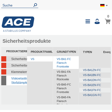
0
Sicherheitsprodukte
PRODUKTSERIEN
PRODUKTFAMILIEN
GRUNDTYPEN
TYPEN
Energ
Sicherheitsstoßdämpfer
VS
VS-BA1-FC
Flansch
Sicherheitsdämpfer
Frontseite
VS-BA1ZN-FC
Klemmelemente
VS-BA1-FA
VS-BA1BN-FC
Flansch
Viskoelastische
Rückseite
VS-BA1DN-FC
Stoßdämpfer
VS-BA5-FC
VS-BA1EN-FC
Flansch
VS-BA1FN-FC
Frontseite
VS-BA1GN-FC
VS-BA5-FA
Flansch
Rückseite
VS-BXLR-FC