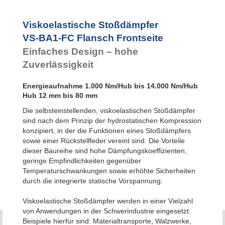
Flansch
Frontseite
VS-BXLR-FA
Viskoelastische Stoßdämpfer
Flansch
VS-BA1-FC Flansch Frontseite
Rückseite
VS-BALR-FC
Einfaches Design – hohe
Flansch
Zuverlässigkeit
Frontseite
Energieaufnahme 1.000 Nm/Hub bis 14.000 Nm/Hub
Hub 12 mm bis 80 mm
Die selbsteinstellenden, viskoelastischen Stoßdämpfer
sind nach dem Prinzip der hydrostatischen Kompression
konzipiert, in der die Funktionen eines Stoßdämpfers
sowie einer Rückstellfeder vereint sind. Die Vorteile
dieser Baureihe sind hohe Dämpfungskoeffizienten,
geringe Empfindlichkeiten gegenüber
Temperaturschwankungen sowie erhöhte Sicherheiten
durch die integrierte statische Vorspannung.
Viskoelastische Stoßdämpfer werden in einer Vielzahl
von Anwendungen in der Schwerindustrie eingesetzt.
Beispiele hierfür sind: Materialtransporte, Walzwerke,