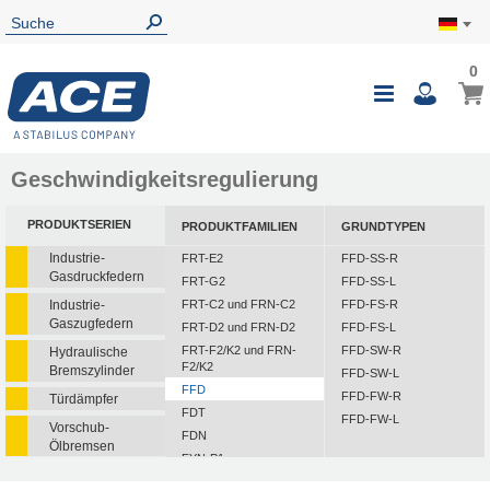
0
Geschwindigkeitsregulierung
PRODUKTSERIEN
PRODUKTFAMILIEN
GRUNDTYPEN
Industrie-
FRT-E2
FFD-SS-R
Gasdruckfedern
FRT-G2
FFD-SS-L
Industrie-
FRT-C2 und FRN-C2
FFD-FS-R
Gaszugfedern
FRT-D2 und FRN-D2
FFD-FS-L
FRT-F2/K2 und FRN-
FFD-SW-R
Hydraulische
F2/K2
Bremszylinder
FFD-SW-L
FFD
FFD-FW-R
Türdämpfer
FDT
FFD-FW-L
Vorschub-
FDN
Ölbremsen
FYN-P1
Rotationsbremsen
FYN-N1