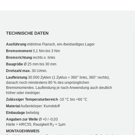
TECHNISCHE DATEN
Ausführung
mit/ohne Flansch, ein-/beidseitiges Lager
Bremsmoment
0,1 Nm bis 3 Nm
Bremsrichtung
rechts o. links
Baugröße
Ø 25 mm bis 30 mm
Drehzahl max.
30 U/min.
Laufleistung
30.000 Zyklen (1 Zyklus = 360° links, 360° rechts),
danach noch mindestens 80 % des ursprünglichen
Bremsmomentes. Laufleistung je nach Anwendung auch deutlich
höher oder niedriger.
Zulässiger Temperaturbereich
-10 °C bis +60 °C
Material
Außenkörper: Kunststoff
Einbaulage
beliebig
Angaben zur Welle
Ø +0 / -0,03
Härte > HRC55, Rauigkeit R
< 1µm
Z
MONTAGEHINWEIS