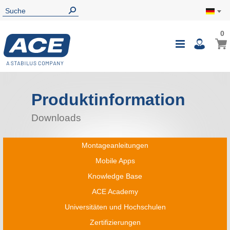
0
Produktinformation
Downloads
Montageanleitungen
Mobile Apps
Knowledge Base
ACE Academy
Universitäten und Hochschulen
Zertifizierungen