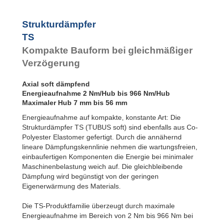
TS51-27
TS54-29
Strukturdämpfer
TS58-30
TS
TS61-32
TS64-34
Kompakte Bauform bei gleichmäßiger
TS68-36
Verzögerung
TS75-39
TS78-40
Axial soft dämpfend
TS82-44
Energieaufnahme 2 Nm/Hub bis 966 Nm/Hub
TS84-43
Maximaler Hub 7 mm bis 56 mm
TS90-47
Energieaufnahme auf kompakte, konstante Art: Die
TS107-56
Strukturdämpfer TS (TUBUS soft) sind ebenfalls aus Co-
Polyester Elastomer gefertigt. Durch die annähernd
lineare Dämpfungskennlinie nehmen die wartungsfreien,
einbaufertigen Komponenten die Energie bei minimaler
Maschinenbelastung weich auf. Die gleichbleibende
Dämpfung wird begünstigt von der geringen
Eigenerwärmung des Materials.
Die TS-Produktfamilie überzeugt durch maximale
Energieaufnahme im Bereich von 2 Nm bis 966 Nm bei