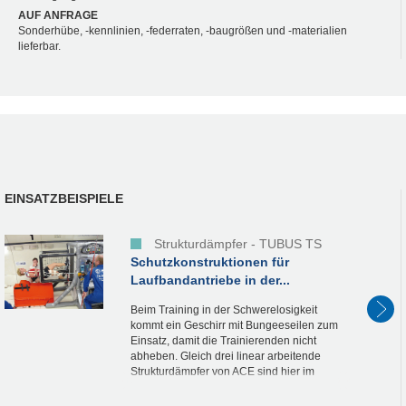
AUF ANFRAGE
Sonderhübe, -kennlinien, -federraten, -baugrößen und -materialien
lieferbar.
EINSATZBEISPIELE
Strukturdämpfer - TUBUS TS
Schutzkonstruktionen für
Laufbandantriebe in der...
Beim Training in der Schwerelosigkeit
kommt ein Geschirr mit Bungeeseilen zum
Einsatz, damit die Trainierenden nicht
abheben. Gleich drei linear arbeitende
Strukturdämpfer von ACE sind hier im
Einsatz. Ein so genannter TUBUS ist im...