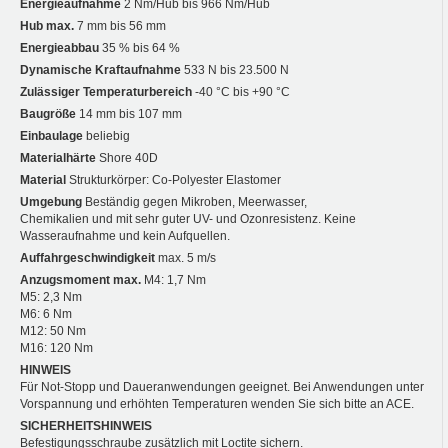
Energieaufnahme
2 Nm/Hub bis 966 Nm/Hub
Hub max.
7 mm bis 56 mm
Energieabbau
35 % bis 64 %
Dynamische Kraftaufnahme
533 N bis 23.500 N
Zulässiger Temperaturbereich
-40 °C bis +90 °C
Baugröße
14 mm bis 107 mm
Einbaulage
beliebig
Materialhärte
Shore 40D
Material
Strukturkörper: Co-Polyester Elastomer
Umgebung
Beständig gegen Mikroben, Meerwasser,
Chemikalien und mit sehr guter UV- und Ozonresistenz. Keine
Wasseraufnahme und kein Aufquellen.
Auffahrgeschwindigkeit
max. 5 m/s
Anzugsmoment max.
M4: 1,7 Nm
M5: 2,3 Nm
M6: 6 Nm
M12: 50 Nm
M16: 120 Nm
HINWEIS
Für Not-Stopp und Daueranwendungen geeignet. Bei Anwendungen unter
Vorspannung und erhöhten Temperaturen wenden Sie sich bitte an ACE.
SICHERHEITSHINWEIS
Befestigungsschraube zusätzlich mit Loctite sichern.