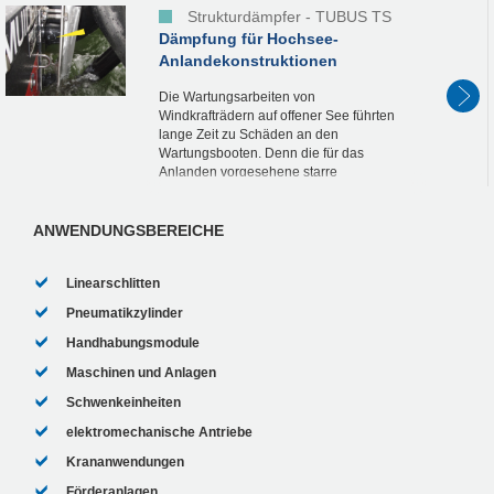
Strukturdämpfer - TUBUS TS
Dämpfung für Hochsee-
Anlandekonstruktionen
Die Wartungsarbeiten von
Windkrafträdern auf offener See führten
lange Zeit zu Schäden an den
Wartungsbooten. Denn die für das
Anlanden vorgesehene starre
Anlegekonstruktion muss wegen
Aufprallgeschwindigkeit und Wellengang
ein Plus von bis zu 20...
ANWENDUNGSBEREICHE
Linearschlitten
Pneumatikzylinder
Handhabungsmodule
Maschinen und Anlagen
Schwenkeinheiten
elektromechanische Antriebe
Krananwendungen
Förderanlagen