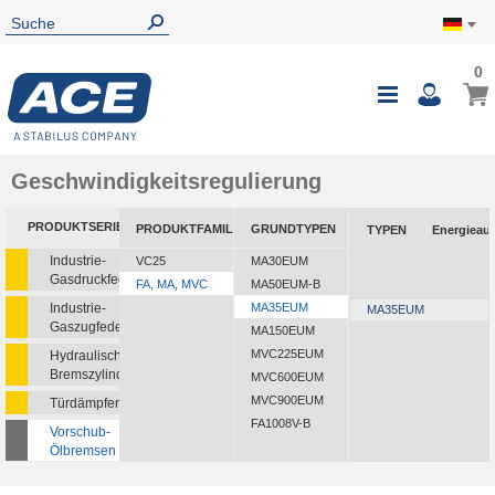
0
Geschwindigkeitsregulierung
PRODUKTSERIEN
PRODUKTFAMILIEN
GRUNDTYPEN
TYPEN
Energieau
Industrie-
VC25
MA30EUM
Gasdruckfedern
FA, MA, MVC
MA50EUM-B
Industrie-
MA35EUM
MA35EUM
Gaszugfedern
MA150EUM
MVC225EUM
Hydraulische
Bremszylinder
MVC600EUM
MVC900EUM
Türdämpfer
FA1008V-B
Vorschub-
Ölbremsen
Rotationsbremsen