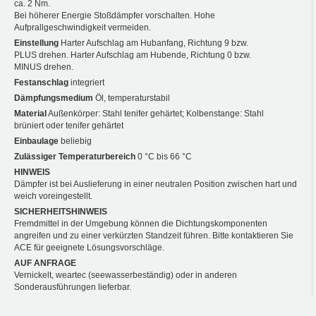
ca. 2 Nm.
Bei höherer Energie Stoßdämpfer vorschalten. Hohe
Aufprallgeschwindigkeit vermeiden.
Einstellung
Harter Aufschlag am Hubanfang, Richtung 9 bzw.
PLUS drehen. Harter Aufschlag am Hubende, Richtung 0 bzw.
MINUS drehen.
Festanschlag
integriert
Dämpfungsmedium
Öl, temperaturstabil
Material
Außenkörper: Stahl tenifer gehärtet; Kolbenstange: Stahl
brüniert oder tenifer gehärtet
Einbaulage
beliebig
Zulässiger Temperaturbereich
0 °C bis 66 °C
HINWEIS
Dämpfer ist bei Auslieferung in einer neutralen Position zwischen hart und
weich voreingestellt.
SICHERHEITSHINWEIS
Fremdmittel in der Umgebung können die Dichtungskomponenten
angreifen und zu einer verkürzten Standzeit führen. Bitte kontaktieren Sie
ACE für geeignete Lösungsvorschläge.
AUF ANFRAGE
Vernickelt, weartec (seewasserbeständig) oder in anderen
Sonderausführungen lieferbar.