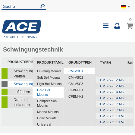
0
Schwingungstechnik
PRODUKTSERIEN
PRODUKTFAMILIEN
GRUNDTYPEN
TYPEN
Bela
Schwingungsisolierende
Levelling Mounts
CM-VSC1
Platten
Soft Bell Mounts
CM-VSC2
CM-VSC1-2-M6
Schwingungsdämpfer
Light Bell Mounts
CM-VSC3
CM-VSC1-2-M8
Hard Bell
CFBMH-1
Luftfedern
CM-VSC1-4-M6
Mounts
CFBMH-2
CM-VSC1-4-M8
Drahtseil-
Compression
CM-VSC1-7-M6
Isolatoren
Mounts
CM-VSC1-7-M8
Marine Mounts
CM-VSC1-10-M6
Cone Mounts
CM-VSC1-10-M8
Universal
Mounts