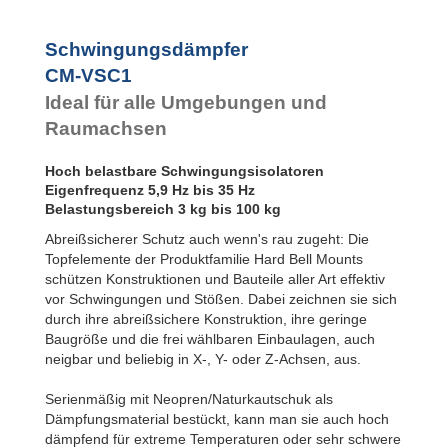
Bubble Mounts
All Attitude
Mounts
Schwingungsdämpfer
Flex Locs
CM-VSC1
Ideal für alle Umgebungen und
Raumachsen
Hoch belastbare Schwingungsisolatoren
Eigenfrequenz 5,9 Hz bis 35 Hz
Belastungsbereich 3 kg bis 100 kg
Abreißsicherer Schutz auch wenn's rau zugeht: Die
Topfelemente der Produktfamilie Hard Bell Mounts
schützen Konstruktionen und Bauteile aller Art effektiv
vor Schwingungen und Stößen. Dabei zeichnen sie sich
durch ihre abreißsichere Konstruktion, ihre geringe
Baugröße und die frei wählbaren Einbaulagen, auch
neigbar und beliebig in X-, Y- oder Z-Achsen, aus.
Serienmäßig mit Neopren/Naturkautschuk als
Dämpfungsmaterial bestückt, kann man sie auch hoch
dämpfend für extreme Temperaturen oder sehr schwere