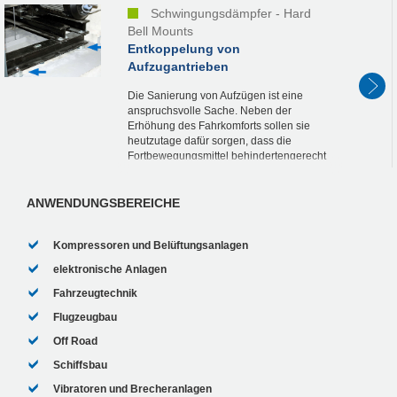
Schwingungsdämpfer - Hard
Bell Mounts
Entkoppelung von
Aufzugantrieben
Die Sanierung von Aufzügen ist eine
anspruchsvolle Sache. Neben der
Erhöhung des Fahrkomforts sollen sie
heutzutage dafür sorgen, dass die
Fortbewegungsmittel behindertengerecht
und leiser sind. Dass dies im vorliegenden
Fall trotz eines im...
ANWENDUNGSBEREICHE
Kompressoren und Belüftungsanlagen
elektronische Anlagen
Fahrzeugtechnik
Flugzeugbau
Off Road
Schiffsbau
Vibratoren und Brecheranlagen