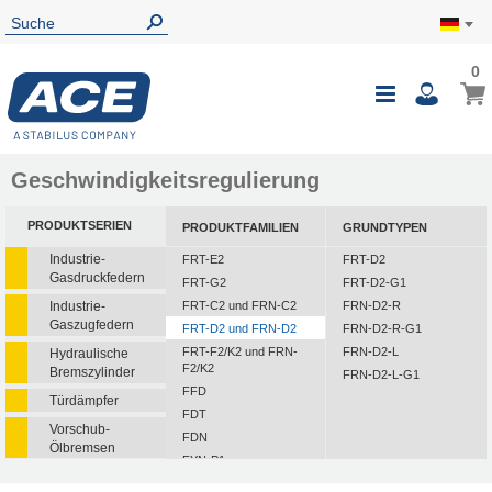
0
Geschwindigkeitsregulierung
PRODUKTSERIEN
PRODUKTFAMILIEN
GRUNDTYPEN
Industrie-
FRT-E2
FRT-D2
Gasdruckfedern
FRT-G2
FRT-D2-G1
Industrie-
FRT-C2 und FRN-C2
FRN-D2-R
Gaszugfedern
FRT-D2 und FRN-D2
FRN-D2-R-G1
FRT-F2/K2 und FRN-
FRN-D2-L
Hydraulische
F2/K2
Bremszylinder
FRN-D2-L-G1
FFD
Türdämpfer
FDT
Vorschub-
FDN
Ölbremsen
FYN-P1
Rotationsbremsen
FYN-N1