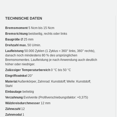
TECHNISCHE DATEN
Bremsmoment
5 Ncm bis 15 Ncm
Bremsrichtung
beidseitig, rechts oder links
Baugröße
Ø 25 mm
Drehzahl max.
50 U/min.
Laufleistung
50.000 Zyklen (1 Zyklus = 360° links, 360° rechts),
danach noch mindestens 80 % des ursprünglichen
Bremsmomentes. Laufleistung je nach Anwendung auch deutlich
höher oder niedriger.
Zulässiger Temperaturbereich
0 °C bis 50 °C
Eingriffswinkel
20°
Material
Außenkörper, Zahnrad: Kunststoff; Welle: Kunststoff,
Stahl
Einbaulage
beliebig
Verzahnung
Evolvente (Profilverschiebungsfaktor: +0,375)
Wälzkreisdurchmesser
12 mm
Zähnezahl
12
Zahnmodul
1