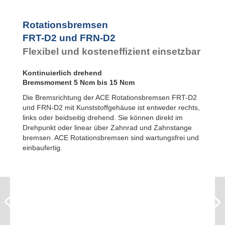
FYN-U1
FYN-S1
Rotationsbremsen
FYT-H1 und FYN-H1
FRT-D2 und FRN-D2
FYT-LA3 und FYN-LA3
Flexibel und kosteneffizient einsetzbar
Kontinuierlich drehend
Bremsmoment 5 Ncm bis 15 Ncm
Die Bremsrichtung der ACE Rotationsbremsen FRT-D2
und FRN-D2 mit Kunststoffgehäuse ist entweder rechts,
links oder beidseitig drehend. Sie können direkt im
Drehpunkt oder linear über Zahnrad und Zahnstange
bremsen. ACE Rotationsbremsen sind wartungsfrei und
einbaufertig.