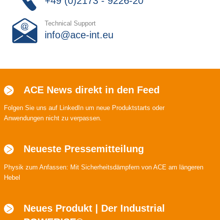
+49 (0)2173 - 9226-20
Technical Support
info@ace-int.eu
ACE News direkt in den Feed
Folgen Sie uns auf LinkedIn um neue Produktstarts oder
Anwendungen nicht zu verpassen.
Neueste Pressemitteilung
Physik zum Anfassen: Mit Sicherheitsdämpfern von ACE am längeren
Hebel
Neues Produkt | Der Industrial