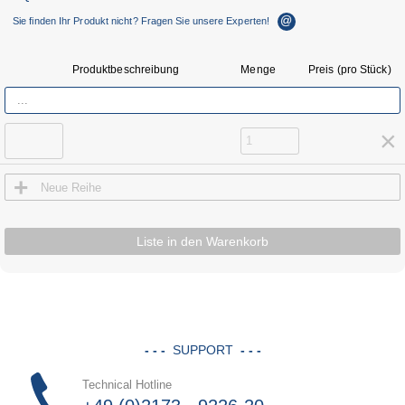
ebiz@ace-int.eu
Sie finden Ihr Produkt nicht? Fragen Sie unsere Experten!
Telefon-Hotline
4024
Daniela Arend
+49 (0)2173 - 9226-
Produktbeschreibung
Menge
Preis (pro Stück)
4019
Nicole Szeja
×
+
Neue Reihe
Liste in den Warenkorb
- - -
SUPPORT
- - -
Technical Hotline