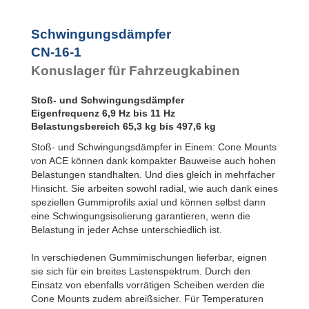
Bubble Mounts
All Attitude
Mounts
Schwingungsdämpfer
Flex Locs
CN-16-1
Konuslager für Fahrzeugkabinen
Stoß- und Schwingungsdämpfer
Eigenfrequenz 6,9 Hz bis 11 Hz
Belastungsbereich 65,3 kg bis 497,6 kg
Stoß- und Schwingungsdämpfer in Einem: Cone Mounts
von ACE können dank kompakter Bauweise auch hohen
Belastungen standhalten. Und dies gleich in mehrfacher
Hinsicht. Sie arbeiten sowohl radial, wie auch dank eines
speziellen Gummiprofils axial und können selbst dann
eine Schwingungsisolierung garantieren, wenn die
Belastung in jeder Achse unterschiedlich ist.
In verschiedenen Gummimischungen lieferbar, eignen
sie sich für ein breites Lastenspektrum. Durch den
Einsatz von ebenfalls vorrätigen Scheiben werden die
Cone Mounts zudem abreißsicher. Für Temperaturen