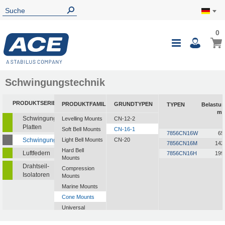
0
Schwingungstechnik
PRODUKTSERIEN
PRODUKTFAMILIEN
GRUNDTYPEN
TYPEN
Belastu
mi
Schwingungsisolierende
Levelling Mounts
CN-12-2
Platten
Soft Bell Mounts
CN-16-1
7856CN16W
65
Schwingungsdämpfer
Light Bell Mounts
CN-20
7856CN16M
142
Hard Bell
Luftfedern
7856CN16H
199
Mounts
Drahtseil-
Compression
Isolatoren
Mounts
Marine Mounts
Cone Mounts
Universal
Mounts