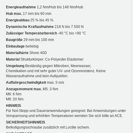
Energieaufnahme
1,2 Nm/Hub bis 146 Nm/Hub
Hub max.
17 mm bis 60 mm
Energieabbau
25 % bis 45 %
Dynamische Kraftaufnahme
218 N bis 7.500 N
Zulässiger Temperaturbereich
-40 °C bis +90 °C
Baugröße
29 mm bis 100 mm
Einbaulage
beliebig
Materialhärte
Shore 40D
Material
Strukturkörper: Co-Polyester Elastomer
Umgebung
Beständig gegen Mikroben, Meerwasser,
Chemikalien und mit sehr guter UV- und Ozonresistenz. Keine
Wasseraufnahme und kein Aufquellen.
Auffahrgeschwindigkeit
max. 5 m/s
Anzugsmoment max.
M5: 3 Nm
M6: 6 Nm
M8: 20 Nm
HINWEIS
Für Not-Stopp und Daueranwendungen geeignet. Bei Anwendungen unter
Vorspannung und erhöhten Temperaturen wenden Sie sich bitte an ACE.
SICHERHEITSHINWEIS
Befestigungsschraube zusätzlich mit Loctite sichern.