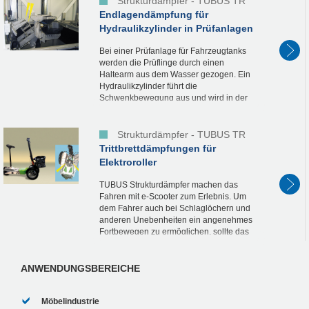
Strukturdämpfer - TUBUS TR
Endlagendämpfung für
Hydraulikzylinder in Prüfanlagen
Bei einer Prüfanlage für Fahrzeugtanks
werden die Prüflinge durch einen
Haltearm aus dem Wasser gezogen. Ein
Hydraulikzylinder führt die
Schwenkbewegung aus und wird in der
Endlage durch zwei TUBUS
Strukturdämpfer TR85-50 gedämpft. Auch
wenn diese...
Strukturdämpfer - TUBUS TR
Trittbrettdämpfungen für
Elektroroller
TUBUS Strukturdämpfer machen das
Fahren mit e-Scooter zum Erlebnis. Um
dem Fahrer auch bei Schlaglöchern und
anderen Unebenheiten ein angenehmes
Fortbewegen zu ermöglichen, sollte das
Trittbrett des Elektro-Scooters gedämpft
sein. Idealerweise...
ANWENDUNGSBEREICHE
Möbelindustrie