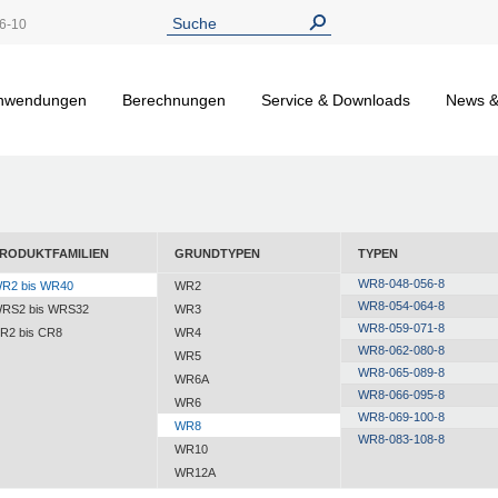
6-10
nwendungen
Berechnungen
Service & Downloads
News &
RODUKTFAMILIEN
GRUNDTYPEN
TYPEN
WR8-048-056-8
R2 bis WR40
WR2
WR8-054-064-8
RS2 bis WRS32
WR3
WR8-059-071-8
R2 bis CR8
WR4
WR8-062-080-8
WR5
WR8-065-089-8
WR6A
WR8-066-095-8
WR6
WR8-069-100-8
WR8
WR8-083-108-8
WR10
WR12A
WR12