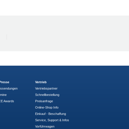
Presse
Vertrieb
ussendungen
Vertriebspartner
rmine
Schnellbestellung
E Awards
Preisanfrage
Online-Shop Info
Einkauf - Beschaffung
Service, Support & Infos
Vorführwagen