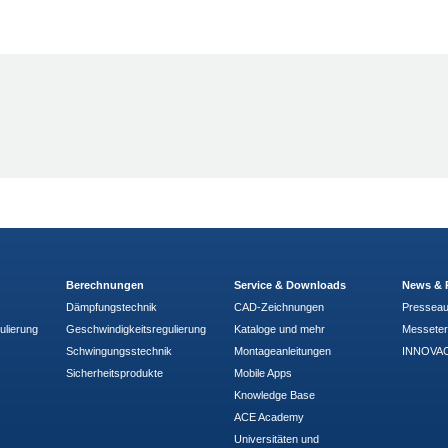
Berechnungen
Service & Downloads
News & 
Dämpfungstechnik
CAD-Zeichnungen
Pressea
ulierung
Geschwindigkeitsregulierung
Kataloge und mehr
Messete
Schwingungsstechnik
Montageanleitungen
INNOVAC
Sicherheitsprodukte
Mobile Apps
Knowledge Base
ACE Academy
Universitäten und