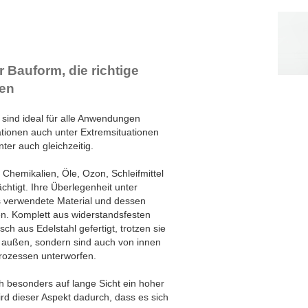
WR16A
WR16
WR20
WR24
r Bauform, die richtige
WR28
ten
WR32
WR36
WR40
sind ideal für alle Anwendungen
tionen auch unter Extremsituationen
nter auch gleichzeitig.
 Chemikalien, Öle, Ozon, Schleifmittel
htigt. Ihre Überlegenheit unter
s verwendete Material und dessen
en. Komplett aus widerstandsfesten
h aus Edelstahl gefertigt, trotzen sie
 außen, sondern sind auch von innen
prozessen unterworfen.
h besonders auf lange Sicht ein hoher
ird dieser Aspekt dadurch, dass es sich