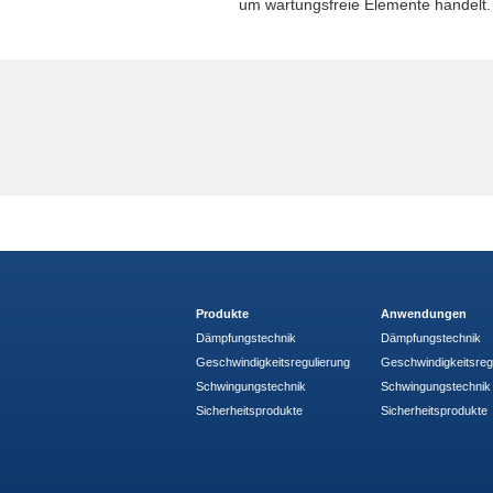
um wartungsfreie Elemente handelt.
Produkte
Anwendungen
Dämpfungstechnik
Dämpfungstechnik
Geschwindigkeitsregulierung
Geschwindigkeitsreg
Schwingungstechnik
Schwingungstechnik
Sicherheitsprodukte
Sicherheitsprodukte