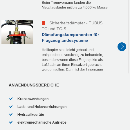
Beim Trennvorgang landen die
Metallausläufer mit bis zu 4.000 kg Masse
in einer stählernen Auffangkonstruktion.
Bei einer Fallhöhe von...
Sicherheitsdämpfer - TUBUS
TC und TC-S
Dämpfungskomponenten für
Flugzeuglandesysteme
Helikopter sind leicht gebaut und
entsprechend vorsichtig zu behandeln,
besonders wenn diese Flugobjekte als
Luftfracht an ihren Einsatzort gebracht
werden sollen. Dann ist der Innenraum
des Transportflugzeuges meist nur wenig
größer als der...
ANWENDUNGSBEREICHE
Krananwendungen
Lade- und Hebevorrichtungen
Hydraulikgeräte
elektromechanische Antriebe