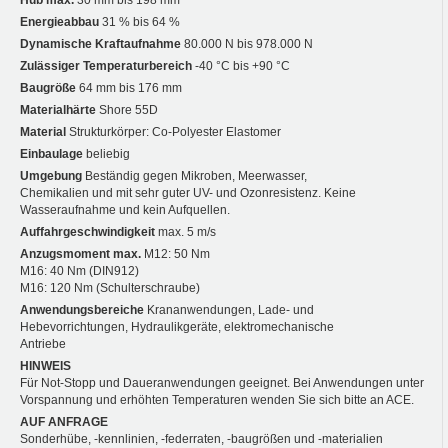
Energieabbau
31 % bis 64 %
Dynamische Kraftaufnahme
80.000 N bis 978.000 N
Zulässiger Temperaturbereich
-40 °C bis +90 °C
Baugröße
64 mm bis 176 mm
Materialhärte
Shore 55D
Material
Strukturkörper: Co-Polyester Elastomer
Einbaulage
beliebig
Umgebung
Beständig gegen Mikroben, Meerwasser,
Chemikalien und mit sehr guter UV- und Ozonresistenz. Keine
Wasseraufnahme und kein Aufquellen.
Auffahrgeschwindigkeit
max. 5 m/s
Anzugsmoment max.
M12: 50 Nm
M16: 40 Nm (DIN912)
M16: 120 Nm (Schulterschraube)
Anwendungsbereiche
Krananwendungen, Lade- und
Hebevorrichtungen, Hydraulikgeräte, elektromechanische
Antriebe
HINWEIS
Für Not-Stopp und Daueranwendungen geeignet. Bei Anwendungen unter
Vorspannung und erhöhten Temperaturen wenden Sie sich bitte an ACE.
AUF ANFRAGE
Sonderhübe, -kennlinien, -federraten, -baugrößen und -materialien