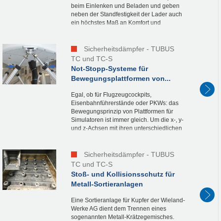
beim Einlenken und Beladen und geben
neben der Standfestigkeit der Lader auch
ein höchstes Maß an Komfort und
Sicherheit. Ein weiterer Vorteil ist, dass
beim Planieren...
Sicherheitsdämpfer - TUBUS
TC und TC-S
Not-Stopp-Systeme für
Bewegungsplattformen von...
Egal, ob für Flugzeugcockpits,
Eisenbahnführerstände oder PKWs: das
Bewegungsprinzip von Plattformen für
Simulatoren ist immer gleich. Um die x-, y-
und z-Achsen mit ihren unterschiedlichen
Anforderungen in den Endlagen zu
schützen, kommen TA...
Sicherheitsdämpfer - TUBUS
TC und TC-S
Stoß- und Kollisionsschutz für
Metall-Sortieranlagen
Eine Sortieranlage für Kupfer der Wieland-
Werke AG dient dem Trennen eines
sogenannten Metall-Krätzegemisches.