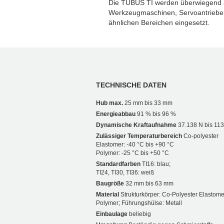
Die TUBUS TI werden überwiegend a
Werkzeugmaschinen, Servoantriebe
ähnlichen Bereichen eingesetzt.
TECHNISCHE DATEN
Hub max.
25 mm bis 33 mm
Energieabbau
91 % bis 96 %
Dynamische Kraftaufnahme
37.138 N bis 11
Zulässiger Temperaturbereich
Co-polyester
Elastomer: -40 °C bis +90 °C
Polymer: -25 °C bis +50 °C
Standardfarben
TI16: blau;
TI24, TI30, TI36: weiß
Baugröße
32 mm bis 63 mm
Material
Strukturkörper: Co-Polyester Elastome
Polymer; Führungshülse: Metall
Einbaulage
beliebig