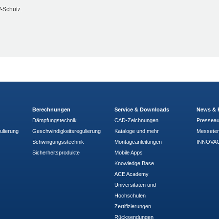
V-Schutz.
Berechnungen
Service & Downloads
News & 
Dämpfungstechnik
CAD-Zeichnungen
Pressea
ulierung
Geschwindigkeitsregulierung
Kataloge und mehr
Messete
Schwingungsstechnik
Montageanleitungen
INNOVAC
Sicherheitsprodukte
Mobile Apps
Knowledge Base
ACE Academy
Universitäten und
Hochschulen
Zertifizierungen
Rücksendungen