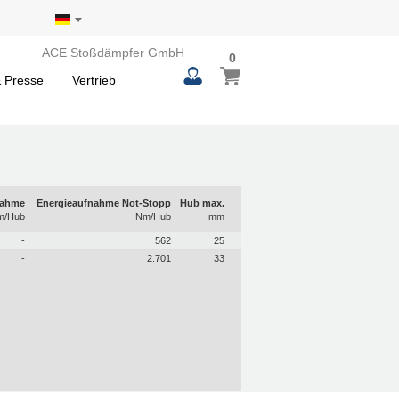
ACE Stoßdämpfer GmbH
0
 Presse
Vertrieb
nahme
Energieaufnahme Not-Stopp
Hub max.
m/Hub
Nm/Hub
mm
-
562
25
-
2.701
33