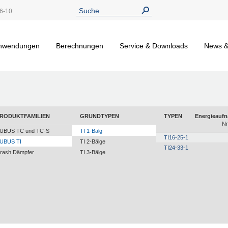
6-10
nwendungen
Berechnungen
Service & Downloads
News &
RODUKTFAMILIEN
GRUNDTYPEN
TYPEN
Energieauf
N
UBUS TC und TC-S
TI 1-Balg
TI16-25-1
UBUS TI
TI 2-Bälge
TI24-33-1
rash Dämpfer
TI 3-Bälge