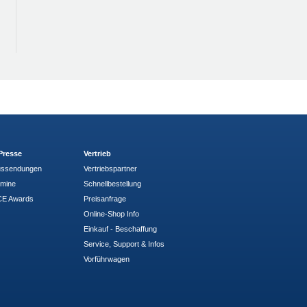
Presse
Vertrieb
ussendungen
Vertriebspartner
rmine
Schnellbestellung
E Awards
Preisanfrage
Online-Shop Info
Einkauf - Beschaffung
Service, Support & Infos
Vorführwagen