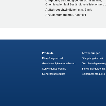
Umgebung
Beständig gegen Schmierstoffe,
Chemiekalien laut Beständigkeitsliste, ohne U
Auffahrgeschwindigkeit
max. 5 m/s
Anzugsmoment max.
handfest
Produkte
Anwendungen
Dämpfungstechnik
Dämpfungstechnik
Geschwindigkeitsregulierung
Geschwindigkeitsreg
Schwingungstechnik
Schwingungstechnik
Sicherheitsprodukte
Sicherheitsprodukte