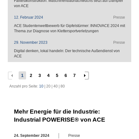
Falltestkonstruktion: Maschinenbaunachwuchs setzt auf Dämpfer
von ACE
12. Februar 2024
Presse
ACE Studentenwettbewerb für Gipfelstürmer: INNOVACE 2024 mit
Thema zur Diagnose von Klettersportverletzungen
29. November 2023
Presse
Digital denken, lokal handeln: Der technische Außendienst von
ACE
1
2
3
4
5
6
7
Anzahl pro Seite:
10
|
20
|
40
|
80
Mehr Energie für die Industrie:
Industrial POWERISE® von ACE
24. September 2024
Presse