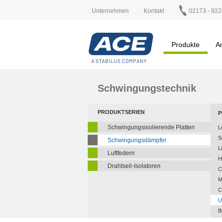
Unternehmen
Kontakt
02173 - 922
Produkte
A
Schwingungstechnik
PRODUKTSERIEN
P
Schwingungsisolierende Platten
L
S
Schwingungsdämpfer
L
Luftfedern
H
Drahtseil-Isolatoren
C
M
C
U
B
A