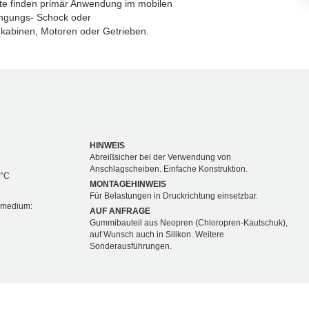
te finden primär Anwendung im mobilen
ingungs- Schock oder
gkabinen, Motoren oder Getrieben.
HINWEIS
Abreißsicher bei der Verwendung von
Anschlagscheiben. Einfache Konstruktion.
 °C
MONTAGEHINWEIS
Für Belastungen in Druckrichtung einsetzbar.
nsmedium:
AUF ANFRAGE
Gummibauteil aus Neopren (Chloropren-Kautschuk),
auf Wunsch auch in Silikon. Weitere
Sonderausführungen.