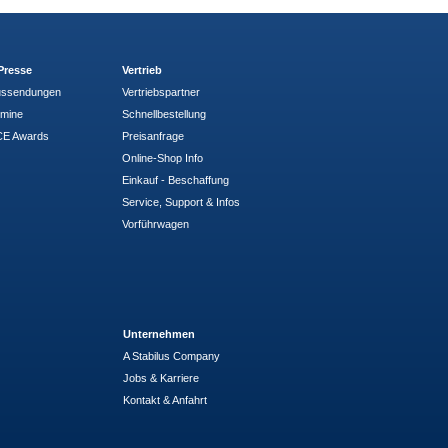
Presse
Vertrieb
ussendungen
Vertriebspartner
rmine
Schnellbestellung
E Awards
Preisanfrage
Online-Shop Info
Einkauf - Beschaffung
Service, Support & Infos
Vorführwagen
Unternehmen
A Stabilus Company
Jobs & Karriere
Kontakt & Anfahrt