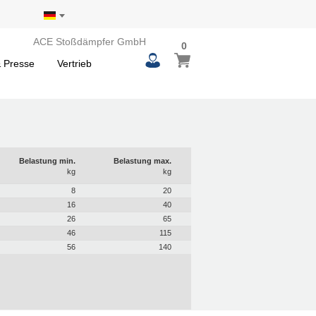
ACE Stoßdämpfer GmbH
0
 Presse
Vertrieb
Belastung min.
Belastung max.
kg
kg
8
20
16
40
26
65
46
115
56
140