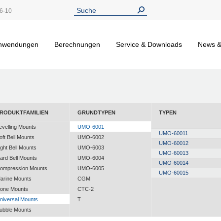
6-10
nwendungen
Berechnungen
Service & Downloads
News &
RODUKTFAMILIEN
GRUNDTYPEN
TYPEN
evelling Mounts
UMO-6001
UMO-60011
oft Bell Mounts
UMO-6002
UMO-60012
ight Bell Mounts
UMO-6003
UMO-60013
ard Bell Mounts
UMO-6004
UMO-60014
ompression Mounts
UMO-6005
UMO-60015
arine Mounts
CGM
one Mounts
CTC-2
niversal Mounts
T
ubble Mounts
ll Attitude Mounts