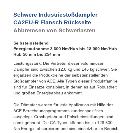
Rückseite
CA2X6EU-2R
CA3EU-S
CA2X6EU-3R
Fußbefestigung
Schwere Industriestoßdämpfer
CA2X6EU-4R
CA4EU-F
CA2EU-R Flansch Rückseite
CA2X8EU-1R
Flansch
CA2X8EU-2R
Frontseite
Abbremsen von Schwerlasten
CA2X8EU-3R
CA4EU-R
Flansch
CA2X8EU-4R
Selbsteinstellend
Rückseite
CA2X10EU-1R
Energieaufnahme 3.600 Nm/Hub bis 18.000 Nm/Hub
CA4EU-FRP 6
CA2X10EU-2R
Hub 50 mm bis 254 mm
Gewinde
CA2X10EU-3R
beidseitig
Leistungsstark: Die Vertreter dieser voluminösen
CA2X10EU-4R
CA4EU-S
Dämpfer sind zwischen 12,8 kg und 146 kg schwer. Sie
Fußbefestigung
ergänzen die Produktreihe der selbsteinstellenden
Stoßdämpfer von ACE. Alle Typen dieser Produktfamilie
sind für Einsätze konzipiert, in denen es auf Robustheit
und großen Energieabbau ankommt.
Die Dämpfer werden für jede Applikation mit Hilfe des
ACE Berechnungsprogramms kundenspezifisch
ausgelegt. Crashgefahr und Falscheinstellungen sind
somit gebannt. Die CA-Typen können bis zu 126.500
Nm Energie absorbieren und sind einsetzbar im Bereich