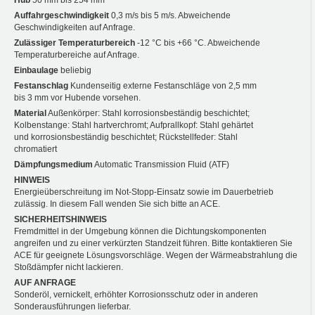
Auffahrgeschwindigkeit
0,3 m/s bis 5 m/s. Abweichende
Geschwindigkeiten auf Anfrage.
Zulässiger Temperaturbereich
-12 °C bis +66 °C. Abweichende
Temperaturbereiche auf Anfrage.
Einbaulage
beliebig
Festanschlag
Kundenseitig externe Festanschläge von 2,5 mm
bis 3 mm vor Hubende vorsehen.
Material
Außenkörper: Stahl korrosionsbeständig beschichtet;
Kolbenstange: Stahl hartverchromt; Aufprallkopf: Stahl gehärtet
und korrosionsbeständig beschichtet; Rückstellfeder: Stahl
chromatiert
Dämpfungsmedium
Automatic Transmission Fluid (ATF)
HINWEIS
Energieüberschreitung im Not-Stopp-Einsatz sowie im Dauerbetrieb
zulässig. In diesem Fall wenden Sie sich bitte an ACE.
SICHERHEITSHINWEIS
Fremdmittel in der Umgebung können die Dichtungskomponenten
angreifen und zu einer verkürzten Standzeit führen. Bitte kontaktieren Sie
ACE für geeignete Lösungsvorschläge. Wegen der Wärmeabstrahlung die
Stoßdämpfer nicht lackieren.
AUF ANFRAGE
Sonderöl, vernickelt, erhöhter Korrosionsschutz oder in anderen
Sonderausführungen lieferbar.