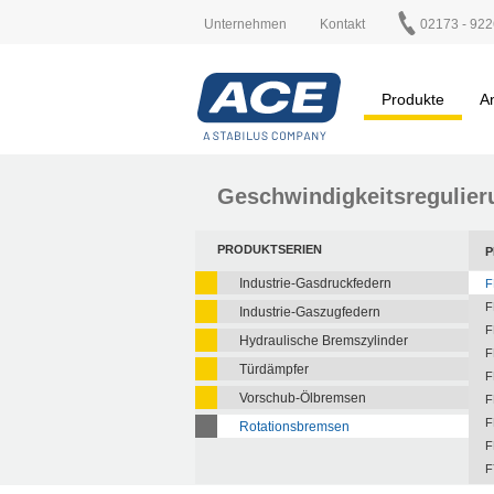
Unternehmen
Kontakt
02173 - 922
Produkte
A
Geschwindigkeitsregulier
PRODUKTSERIEN
P
Industrie-Gasdruckfedern
F
F
Industrie-Gaszugfedern
F
Hydraulische Bremszylinder
F
Türdämpfer
F
Vorschub-Ölbremsen
F
F
Rotationsbremsen
F
F
F