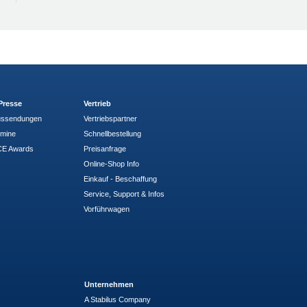
Presse
Vertrieb
ussendungen
Vertriebspartner
rmine
Schnellbestellung
E Awards
Preisanfrage
Online-Shop Info
Einkauf - Beschaffung
Service, Support & Infos
Vorführwagen
Unternehmen
A Stabilus Company