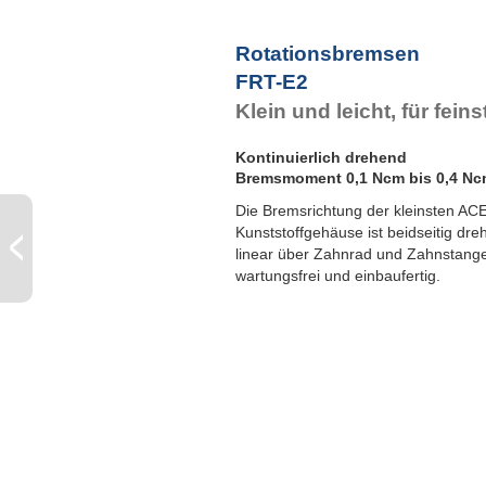
F
F
Rotationsbremsen
F
FRT-E2
F
Klein und leicht, für fei
Kontinuierlich drehend
Bremsmoment 0,1 Ncm bis 0,4 N
Die Bremsrichtung der kleinsten A
Kunststoffgehäuse ist beidseitig dr
linear über Zahnrad und Zahnstang
wartungsfrei und einbaufertig.