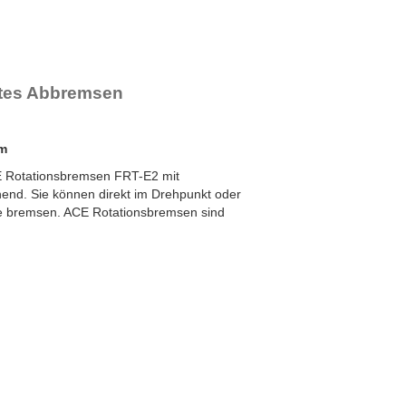
YN-U1
YN-S1
YT-H1 und FYN-H1
YT-LA3 und FYN-LA3
nstes Abbremsen
cm
CE Rotationsbremsen FRT-E2 mit
ehend. Sie können direkt im Drehpunkt oder
e bremsen. ACE Rotationsbremsen sind