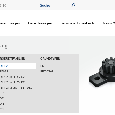
6-10
nwendungen
Berechnungen
Service & Downloads
News &
ung
RODUKTFAMILIEN
GRUNDTYPEN
RT-E2
FRT-E2
RT-G2
FRT-E2-G1
RT-C2 und FRN-C2
RT-D2 und FRN-D2
RT-F2/K2 und FRN-F2/K2
FD
DT
DN
YN-P1
YN-N1