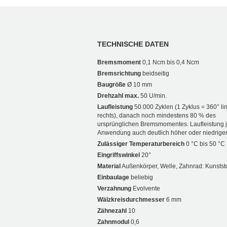
TECHNISCHE DATEN
Bremsmoment
0,1 Ncm bis 0,4 Ncm
Bremsrichtung
beidseitig
Baugröße
Ø 10 mm
Drehzahl max.
50 U/min.
Laufleistung
50.000 Zyklen (1 Zyklus = 360° li
rechts), danach noch mindestens 80 % des
ursprünglichen Bremsmomentes. Laufleistung 
Anwendung auch deutlich höher oder niedriger
Zulässiger Temperaturbereich
0 °C bis 50 °C
Eingriffswinkel
20°
Material
Außenkörper, Welle, Zahnrad: Kunststo
Einbaulage
beliebig
Verzahnung
Evolvente
Wälzkreisdurchmesser
6 mm
Zähnezahl
10
Zahnmodul
0,6