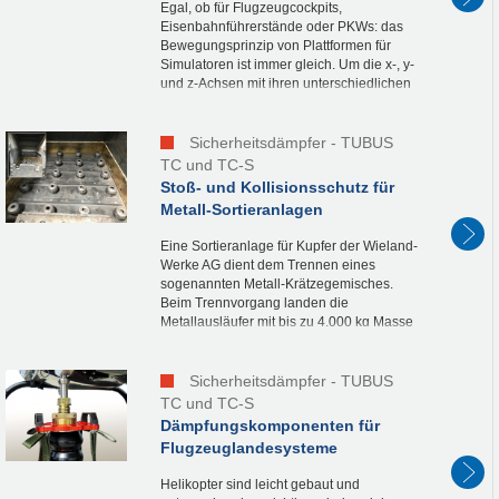
Egal, ob für Flugzeugcockpits,
Eisenbahnführerstände oder PKWs: das
Bewegungsprinzip von Plattformen für
Simulatoren ist immer gleich. Um die x-, y-
und z-Achsen mit ihren unterschiedlichen
Anforderungen in den Endlagen zu
schützen, kommen TA...
Sicherheitsdämpfer - TUBUS
TC und TC-S
Stoß- und Kollisionsschutz für
Metall-Sortieranlagen
Eine Sortieranlage für Kupfer der Wieland-
Werke AG dient dem Trennen eines
sogenannten Metall-Krätzegemisches.
Beim Trennvorgang landen die
Metallausläufer mit bis zu 4.000 kg Masse
in einer stählernen Auffangkonstruktion.
Bei einer Fallhöhe von...
Sicherheitsdämpfer - TUBUS
TC und TC-S
Dämpfungskomponenten für
Flugzeuglandesysteme
Helikopter sind leicht gebaut und