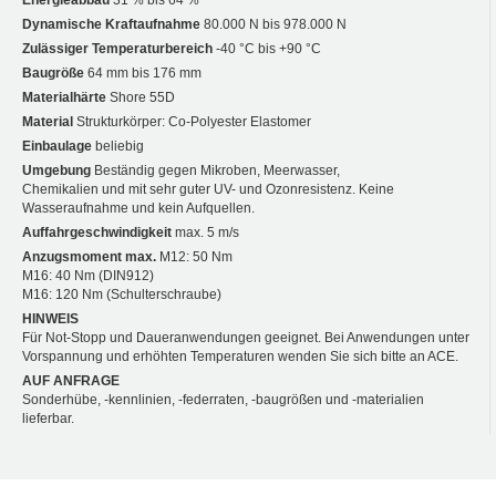
Dynamische Kraftaufnahme
80.000 N bis 978.000 N
Zulässiger Temperaturbereich
-40 °C bis +90 °C
Baugröße
64 mm bis 176 mm
Materialhärte
Shore 55D
Material
Strukturkörper: Co-Polyester Elastomer
Einbaulage
beliebig
Umgebung
Beständig gegen Mikroben, Meerwasser,
Chemikalien und mit sehr guter UV- und Ozonresistenz. Keine
Wasseraufnahme und kein Aufquellen.
Auffahrgeschwindigkeit
max. 5 m/s
Anzugsmoment max.
M12: 50 Nm
M16: 40 Nm (DIN912)
M16: 120 Nm (Schulterschraube)
HINWEIS
Für Not-Stopp und Daueranwendungen geeignet. Bei Anwendungen unter
Vorspannung und erhöhten Temperaturen wenden Sie sich bitte an ACE.
AUF ANFRAGE
Sonderhübe, -kennlinien, -federraten, -baugrößen und -materialien
lieferbar.