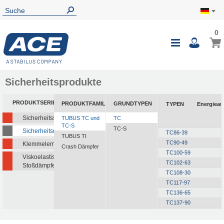
0
Sicherheitsprodukte
PRODUKTSERIEN
PRODUKTFAMILIEN
GRUNDTYPEN
TYPEN
Energiea
Sicherheitsstoßdämpfer
TUBUS TC und
TC
TC-S
TC-S
Sicherheitsdämpfer
TC86-39
TUBUS TI
TC90-49
Klemmelemente
Crash Dämpfer
TC100-59
Viskoelastische
TC102-63
Stoßdämpfer
TC108-30
TC117-97
TC136-65
TC137-90
TC168-124