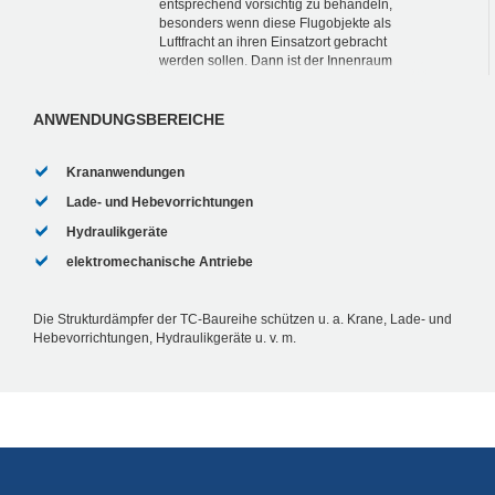
entsprechend vorsichtig zu behandeln,
besonders wenn diese Flugobjekte als
Luftfracht an ihren Einsatzort gebracht
werden sollen. Dann ist der Innenraum
des Transportflugzeuges meist nur wenig
größer als der...
ANWENDUNGSBEREICHE
Krananwendungen
Lade- und Hebevorrichtungen
Hydraulikgeräte
elektromechanische Antriebe
Die Strukturdämpfer der TC-Baureihe schützen u. a. Krane, Lade- und
Hebevorrichtungen, Hydraulikgeräte u. v. m.