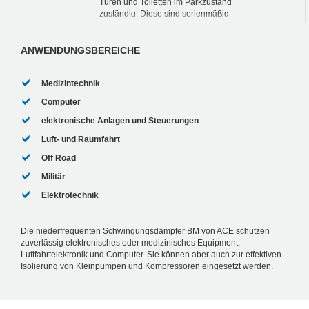
Türen und Toiletten im Parkzustand
zuständig. Diese sind serienmäßig
mangelhaft isoliert, sodass sich deren
Schwingungen auf die...
ANWENDUNGSBEREICHE
Medizintechnik
Computer
elektronische Anlagen und Steuerungen
Luft- und Raumfahrt
Off Road
Militär
Elektrotechnik
Die niederfrequenten Schwingungsdämpfer BM von ACE schützen
zuverlässig elektronisches oder medizinisches Equipment,
Luftfahrtelektronik und Computer. Sie können aber auch zur effektiven
Isolierung von Kleinpumpen und Kompressoren eingesetzt werden.