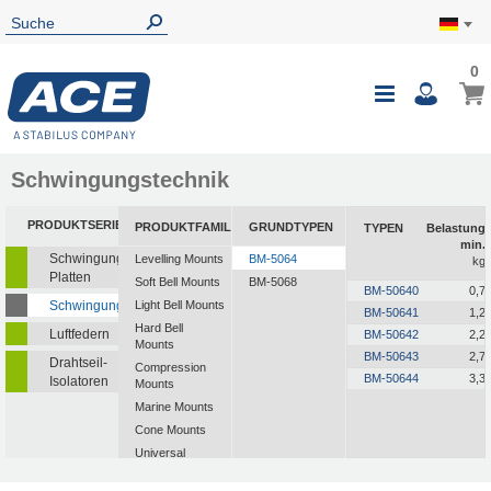
0
Schwingungstechnik
PRODUKTSERIEN
PRODUKTFAMILIEN
GRUNDTYPEN
TYPEN
Belastung
min.
Schwingungsisolierende
Levelling Mounts
BM-5064
kg
Platten
Soft Bell Mounts
BM-5068
BM-50640
0,7
Schwingungsdämpfer
Light Bell Mounts
BM-50641
1,2
Hard Bell
Luftfedern
BM-50642
2,2
Mounts
BM-50643
2,7
Drahtseil-
Compression
BM-50644
3,3
Isolatoren
Mounts
Marine Mounts
Cone Mounts
Universal
Mounts